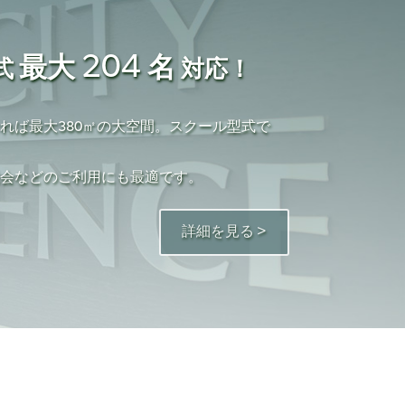
204
最大
名
式
対応！
れば最大380㎡の大空間。スクール型式で
親会などのご利用にも最適です。
詳細を見る >