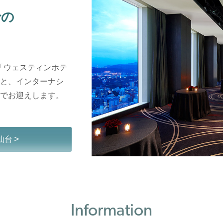
での
「ウェスティンホテ
と、インターナシ
でお迎えします。
台 >
Information