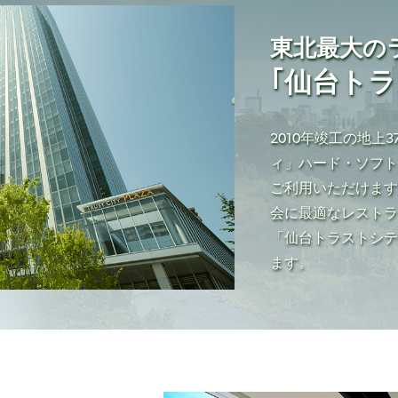
東北最大の
｢仙台ト
2010年竣工の地
ィ」ハード・ソフ
ご利用いただけま
会に最適なレスト
「仙台トラストシ
ます。