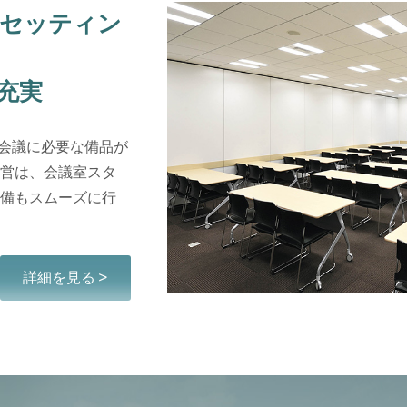
場セッティン
充実
、会議に必要な備品が
営は、会議室スタ
備もスムーズに行
詳細を見る >