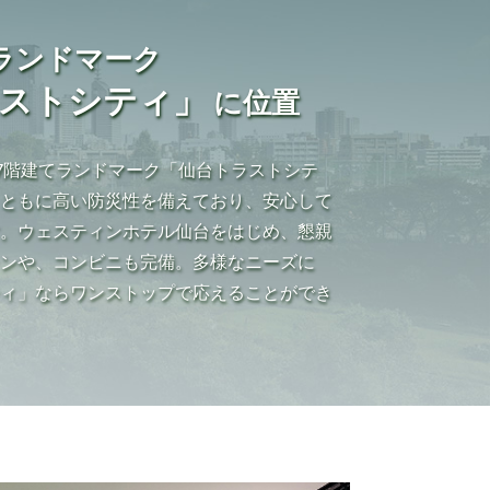
ランドマーク
ラストシティ」
に位置
上37階建てランドマーク「仙台トラストシテ
トともに高い防災性を備えており、安心して
す。ウェスティンホテル仙台をはじめ、懇親
ランや、コンビニも完備。多様なニーズに
ティ」ならワンストップで応えることができ