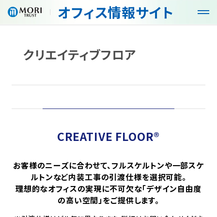
オフィス
情報サイト
G
G
l
l
o
o
b
b
クリエイティブフロア
オフィス・空室検索
a
a
l
l
N
N
商品・サービス
a
a
v
v
メ
メ
特徴
ニ
ニ
ュ
ュ
CREATIVE FLOOR®
入居までの流れ
ー
ー
を
を
開
閉
お客様のニーズに合わせて、フルスケルトンや一部スケ
お役立ち情報
く
じ
ルトンなど内装工事の引渡仕様を選択可能。
る
理想的なオフィスの実現に不可欠な「デザイン自由度
コンセプト
の高い空間」をご提供します。