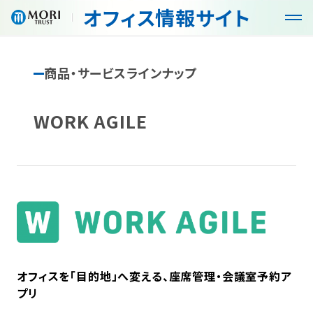
オフィス
情報サイト
G
G
l
l
o
o
b
b
商品・サービスラインナップ
オフィス・空室検索
a
a
l
l
N
N
WORK AGILE
商品・サービス
a
a
v
v
メ
メ
特徴
ニ
ニ
ュ
ュ
入居までの流れ
ー
ー
を
を
開
閉
お役立ち情報
く
じ
る
オフィスを「目的地」へ変える、座席管理・会議室予約ア
コンセプト
プリ