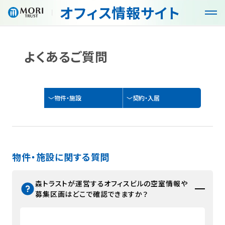
オフィス
情報サイト
G
G
l
l
o
o
b
b
よくあるご質問
オフィス・空室検索
a
a
l
l
N
N
商品・サービス
a
a
物件・施設
契約・入居
v
v
メ
メ
特徴
ニ
ニ
ュ
ュ
入居までの流れ
ー
ー
を
を
物件・施設に関する質問
開
閉
お役立ち情報
く
じ
森トラストが運営するオフィスビルの空室情報や
る
募集区画はどこで確認できますか？
コンセプト