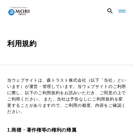
G
G
l
l
o
o
b
b
a
a
利用規約
企業情報
l
l
N
N
a
a
v
v
ニュース
メ
メ
ニ
ニ
当ウェブサイトは、森トラスト株式会社（以下「当社」とい
ュ
ュ
います）が運営・管理しています。当ウェブサイトのご利用
事業内容
ー
ー
に際し、以下のご利用規約をお読みいただき、ご同意の上で
を
を
ご利用ください。 また、当社は予告なしにご利用規約を変
開
閉
更することがありますので、ご利用の都度、内容をご確認く
く
じ
プロジェクト
ださい。
る
1.商標・著作権等の権利の帰属
サステナビリティ