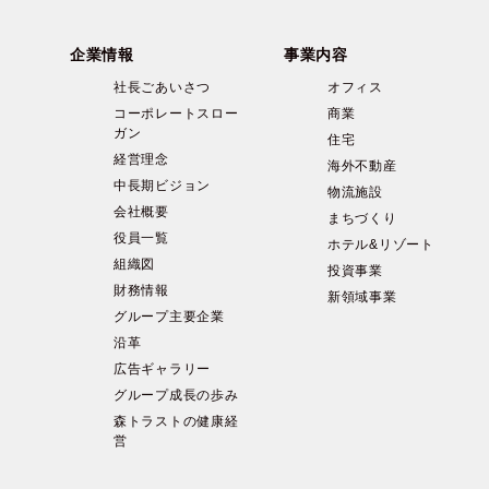
企業情報
事業内容
社長ごあいさつ
オフィス
コーポレートスロー
商業
ガン
住宅
経営理念
海外不動産
中長期ビジョン
物流施設
会社概要
まちづくり
役員一覧
ホテル&リゾート
組織図
投資事業
財務情報
新領域事業
グループ主要企業
沿革
広告ギャラリー
グループ成長の歩み
森トラストの健康経
営