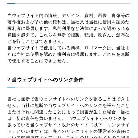
当ウェブサイト内の情報、デザイン、資料、画像、肖像等の
採用情報
著作権およびその他の権利は、当社又は当社に使用を認めた
権利者に帰属します。私的利用など法律によって認められる
範囲を超えて、これらを無断で複製、転用、改ざん、頒布な
どを行うことはできません。
お問い合わせ
日本語
English
当ウェブサイトで使用している商標、ロゴマークは、当社ま
たは当社に使用を認めた権利者に帰属します。これらを無断
で使用することはできません。
2.当ウェブサイトへのリンク条件
当社に無断で当ウェブサイトへのリンクを張ることはできま
せん。当社に無断で当ウェブサイトへのリンクを張ったこと
またはそれに関連したことによって損害が生じた場合、当社
は一切の責任を負いません。 当ウェブサイトからリンクを
張っている当ウェブサイト以外のサイト（以下「リンクサイ
ト」といいます）は、各々のリンクサイトの運営者の責任に
おいて管理運営されており、これらのリンクサイトのご利用