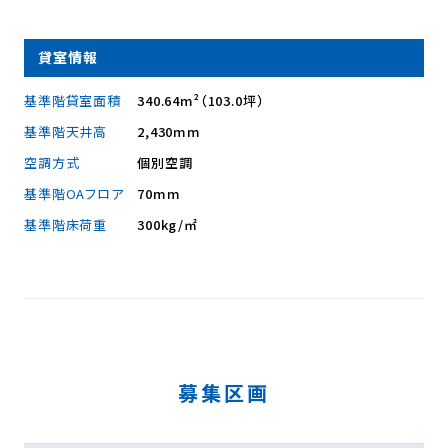
貸室情報
基準階貸室面積
340.64m²（103.0坪）
基準階天井高
2,430mm
空調方式
個別空調
基準階OAフロア
70mm
基準階床荷重
300kg/㎡
募集区画