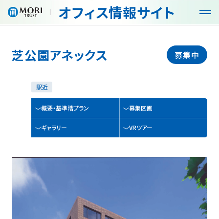
オフィス
情報サイト
G
G
l
l
o
o
b
b
芝公園アネックス
オフィス・空室検索
募集中
a
a
l
l
N
N
商品・サービス
駅近
a
a
v
v
概要・基準階プラン
募集区画
メ
メ
特徴
ニ
ニ
ギャラリー
VRツアー
ュ
ュ
入居までの流れ
ー
ー
を
を
開
閉
お役立ち情報
く
じ
る
コンセプト