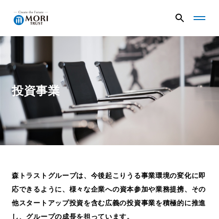
G
G
l
l
o
o
b
b
a
a
企業情報
l
l
N
N
投資事業
a
a
v
v
ニュース
メ
メ
ニ
ニ
ュ
ュ
事業内容
ー
ー
を
を
開
閉
森トラストグループは、今後起こりうる事業環境の変化に即
く
じ
プロジェクト
る
応できるように、
様々な企業への資本参加や業務提携、その
他スタートアップ投資を含む広義の投資事業を
積極的に推進
サステナビリティ
し、グループの成長を担っています。