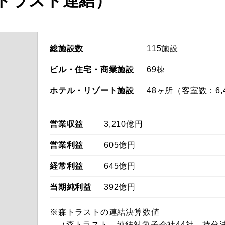
トラスト連結）
総施設数
115施設
ビル・住宅・
商業施設
69棟
ホテル・
リゾート施設
48ヶ所（客室数：6,
営業収益
3,210億円
営業利益
605億円
経常利益
645億円
当期純利益
392億円
※森トラストの連結決算数値
（森トラスト、連結対象子会社44社、持分