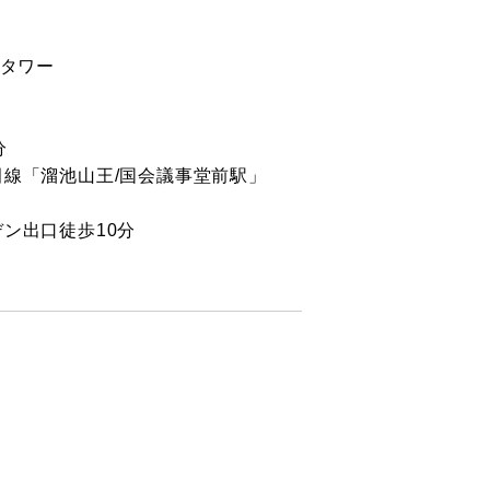
トタワー
分
線「溜池山王/国会議事堂前駅」
ン出口徒歩10分