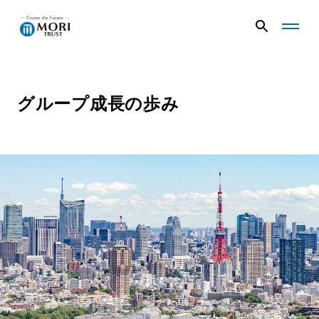
G
G
l
l
o
o
b
b
a
a
グループ成長の歩み
企業情報
l
l
N
N
a
a
v
v
ニュース
メ
メ
ニ
ニ
ュ
ュ
事業内容
ー
ー
を
を
開
閉
く
じ
プロジェクト
る
サステナビリティ