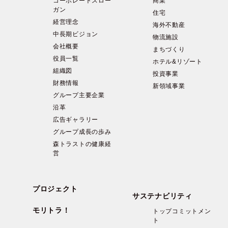
コーポレートスロー
商業
ガン
住宅
経営理念
海外不動産
中長期ビジョン
物流施設
会社概要
まちづくり
役員一覧
ホテル&リゾート
組織図
投資事業
財務情報
新領域事業
グループ主要企業
沿革
広告ギャラリー
グループ成長の歩み
森トラストの健康経
営
プロジェクト
サステナビリティ
モリトラ！
トップコミットメン
ト