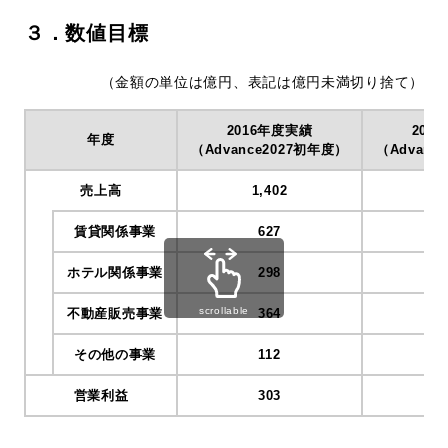
３．数値目標
（金額の単位は億円、表記は億円未満切り捨て）
2016年度実績
202
年度
（Advance2027初年度）
（Advanc
売上高
1,402
2
賃貸関係事業
627
ホテル関係事業
298
scrollable
不動産販売事業
364
その他の事業
112
営業利益
303