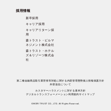
採用情報
新卒採用
キャリア採用
キャリアリターン採
用
森トラスト・ビルマ
ネジメント株式会社
森トラスト・ホテル
ズ＆リゾーツ株式会
社
第二種金融商品取引業苦情等対処に関する内部管理態勢
個人情報保護方針
外部送信について
カスタマーハラスメントに対する基本方針
デジタルトランスフォーメーション
利用規約
サイトマップ
©MORI TRUST CO., LTD. All Rights Reserved.