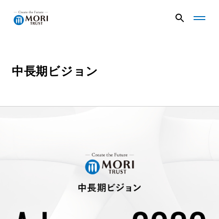
G
G
l
l
o
o
b
b
a
a
中長期ビジョン
企業情報
l
l
N
N
a
a
v
v
ニュース
メ
メ
ニ
ニ
ュ
ュ
事業内容
ー
ー
を
を
開
閉
く
じ
プロジェクト
る
サステナビリティ