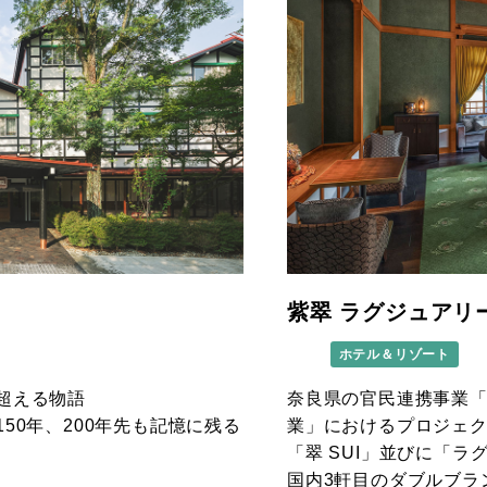
紫翠 ラグジュアリ
ホテル＆リゾート
を超える物語
奈良県の官民連携事業
150年、200年先も記憶に残る
業」におけるプロジェ
「翠 SUI」並びに「
国内3軒目のダブルブラ