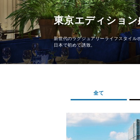
サステナビリティ
東京エディション虎ノ門＆銀
採用情報
新世代のラグジュアリーライフスタイルホテルブランド「エディショ
日本で初めて誘致。
日本語
English
全て