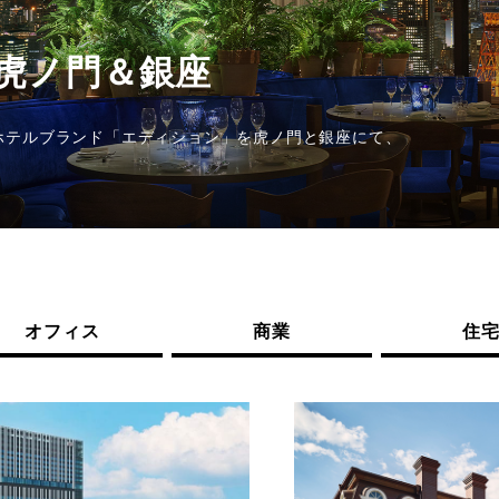
座
ン」を虎ノ門と銀座にて、
オフィス
商業
住