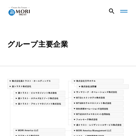
G
G
l
l
o
o
b
b
a
a
グループ主要企業
企業情報
l
l
N
N
a
a
v
v
ニュース
メ
メ
ニ
ニ
ュ
ュ
事業内容
ー
ー
を
を
開
閉
く
じ
プロジェクト
る
サステナビリティ