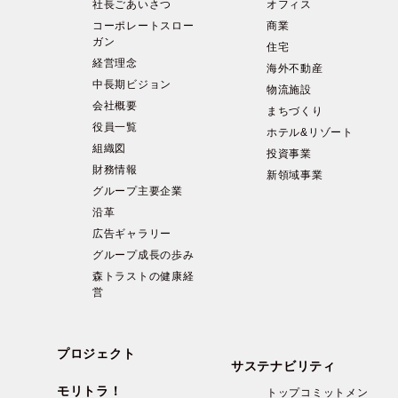
社長ごあいさつ
オフィス
コーポレートスロー
商業
ガン
住宅
経営理念
海外不動産
中長期ビジョン
物流施設
会社概要
まちづくり
役員一覧
ホテル&リゾート
組織図
投資事業
財務情報
新領域事業
グループ主要企業
沿革
広告ギャラリー
グループ成長の歩み
森トラストの健康経
営
プロジェクト
サステナビリティ
モリトラ！
トップコミットメン