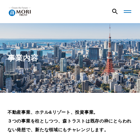
G
G
l
l
o
o
b
b
a
a
企業情報
l
l
N
N
事業内容
a
a
v
v
ニュース
メ
メ
ニ
ニ
ュ
ュ
事業内容
ー
ー
を
を
開
閉
不動産事業、ホテル&リゾート、投資事業。
く
じ
プロジェクト
る
３つの事業を柱としつつ、森トラストは既存の枠にとらわれ
ない発想で、新たな領域にもチャレンジします。
サステナビリティ