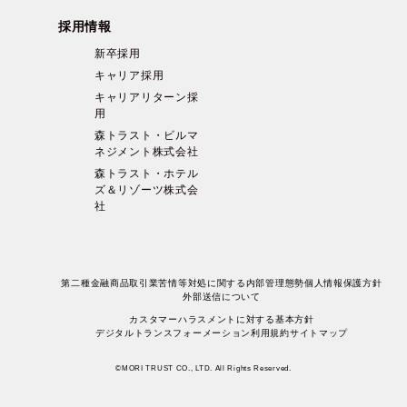
採用情報
新卒採用
キャリア採用
キャリアリターン採
用
森トラスト・ビルマ
ネジメント株式会社
森トラスト・ホテル
ズ＆リゾーツ株式会
社
第二種金融商品取引業苦情等対処に関する内部管理態勢
個人情報保護方針
外部送信について
カスタマーハラスメントに対する基本方針
デジタルトランスフォーメーション
利用規約
サイトマップ
©MORI TRUST CO., LTD. All Rights Reserved.