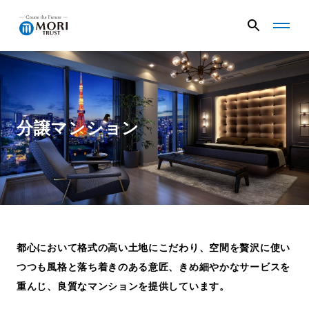
G
G
l
l
o
o
b
b
a
a
企業情報
l
l
N
N
分譲マンション
a
a
v
v
ニュース
メ
メ
ニ
ニ
ュ
ュ
事業内容
ー
ー
を
を
開
閉
都心において格式の高い土地にこだわり、空間を贅沢に使い
く
じ
プロジェクト
る
つつも風格と落ち着きのある意匠、
きめ細やかなサービスを
重んじ、良質なマンションを提供しています。
サステナビリティ