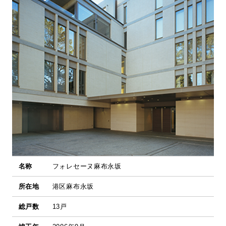
名称
フォレセーヌ麻布永坂
所在地
港区麻布永坂
総戸数
13戸