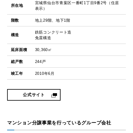
宮城県仙台市青葉区一番町1丁目9番2号（住居
所在地
表示）
階数
地上29階、地下1階
鉄筋コンクリート造
構造
免震構造
延床面積
30,360㎡
総戸数
244戸
竣工年
2010年6月
公式サイト
マンション分譲事業を行っているグループ会社