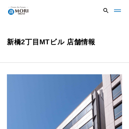
G
G
l
l
o
o
b
b
a
a
新橋2丁目MTビル 店舗情報
企業情報
l
l
N
N
a
a
v
v
ニュース
メ
メ
ニ
ニ
ュ
ュ
事業内容
ー
ー
を
を
開
閉
く
じ
プロジェクト
る
サステナビリティ