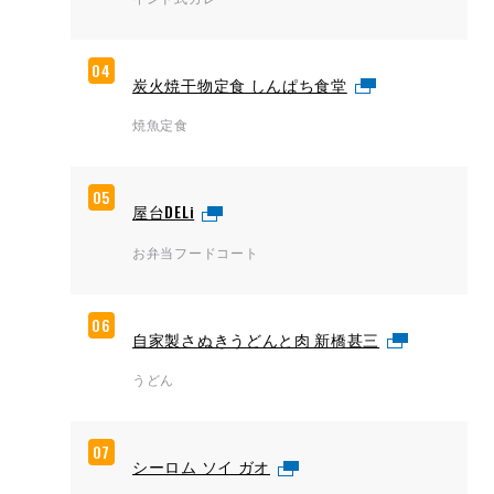
04
炭火焼干物定食 しんぱち食堂
焼魚定食
05
屋台DELi
お弁当フードコート
06
自家製さぬきうどんと肉 新橋甚三
うどん
07
シーロム ソイ ガオ