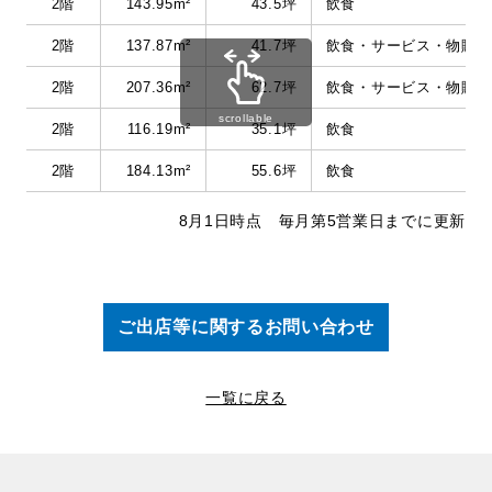
2階
143.95m²
43.5坪
飲食
2階
137.87m²
41.7坪
飲食・サービス・物販
2階
207.36m²
62.7坪
飲食・サービス・物販
scrollable
2階
116.19m²
35.1坪
飲食
2階
184.13m²
55.6坪
飲食
8月1日時点 毎月第5営業日までに更新
ご出店等に関するお問い合わせ
一覧に戻る