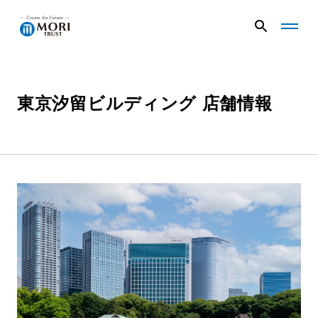
G
G
l
l
o
o
b
b
a
a
東京汐留ビルディング 店舗情報
企業情報
l
l
N
N
a
a
v
v
ニュース
メ
メ
ニ
ニ
ュ
ュ
事業内容
ー
ー
を
を
開
閉
く
じ
プロジェクト
る
サステナビリティ