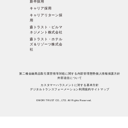
新卒採用
キャリア採用
キャリアリターン採
用
森トラスト・ビルマ
ネジメント株式会社
森トラスト・ホテル
ズ＆リゾーツ株式会
社
第二種金融商品取引業苦情等対処に関する内部管理態勢
個人情報保護方針
外部送信について
カスタマーハラスメントに対する基本方針
デジタルトランスフォーメーション
利用規約
サイトマップ
©MORI TRUST CO., LTD. All Rights Reserved.