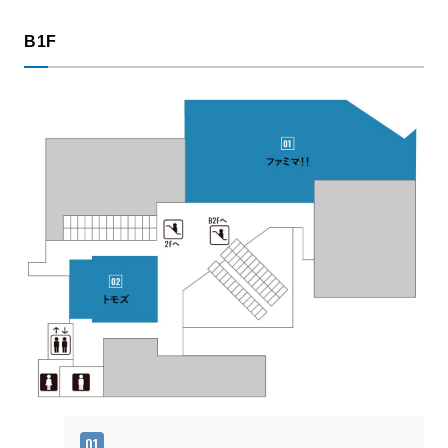
B1F
01