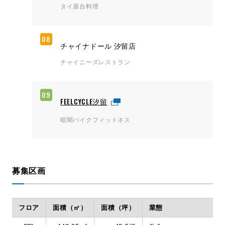
タイ屋台料理
08
チャイナドール 汐留店
チャイニーズレストラン
09
FEELCYCLE汐留
暗闇バイクフィットネス
募集区画
フロア
面積（㎡）
面積（坪）
業態