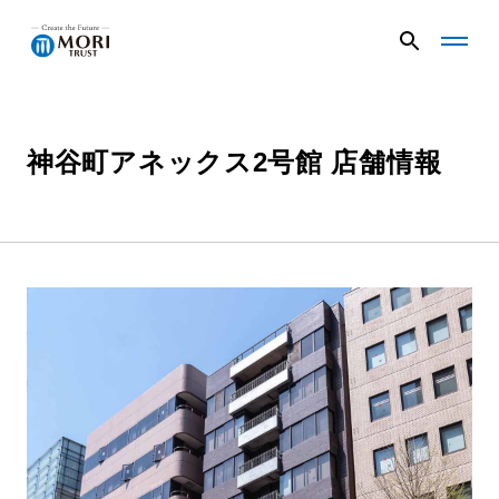
G
G
l
l
o
o
b
b
a
a
神谷町アネックス2号館 店舗情報
企業情報
l
l
N
N
a
a
v
v
ニュース
メ
メ
ニ
ニ
ュ
ュ
事業内容
ー
ー
を
を
開
閉
く
じ
プロジェクト
る
サステナビリティ