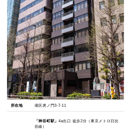
採用情報
お問い合わせ
日本語
English
所在地
港区虎ノ門3-7-11
「神谷町駅」
4a出口 徒歩2分（東京メトロ日比
谷線）