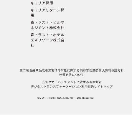
キャリア採用
キャリアリターン採
用
森トラスト・ビルマ
ネジメント株式会社
森トラスト・ホテル
ズ＆リゾーツ株式会
社
第二種金融商品取引業苦情等対処に関する内部管理態勢
個人情報保護方針
外部送信について
カスタマーハラスメントに対する基本方針
デジタルトランスフォーメーション
利用規約
サイトマップ
©MORI TRUST CO., LTD. All Rights Reserved.