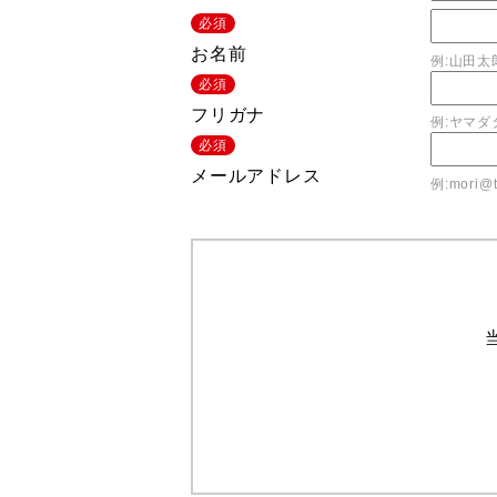
必須
お名前
例:山田太
必須
フリガナ
例:ヤマダ
必須
メールアドレス
例:mori@t