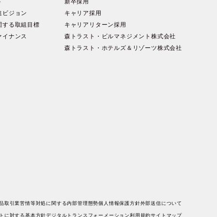
ト
新卒採用
進ビジョン
キャリア採用
関する取組目標
キャリアリターン採用
ァイナンス
森トラスト・ビルマネジメント株式会社
森トラスト・ホテルズ＆リゾーツ株式会社
品取引業苦情等対処に関する内部管理態勢
個人情報保護方針
外部送信について
トに対する基本方針
デジタルトランスフォーメーション
利用規約
サイトマップ