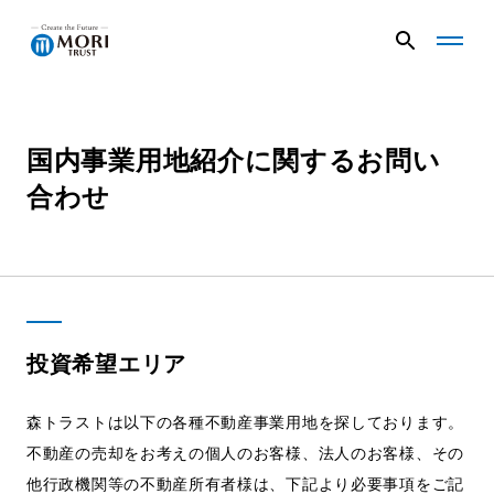
G
G
l
l
o
o
b
b
a
a
国内事業用地紹介に関するお問い
企業情報
l
l
N
N
合わせ
a
a
v
v
ニュース
メ
メ
ニ
ニ
ュ
ュ
事業内容
ー
ー
を
を
投資希望エリア
開
閉
く
じ
プロジェクト
る
森トラストは以下の各種不動産事業用地を探しております。
不動産の売却をお考えの個人のお客様、法人のお客様、その
他行政機関等の不動産所有者様は、下記より必要事項をご記
サステナビリティ