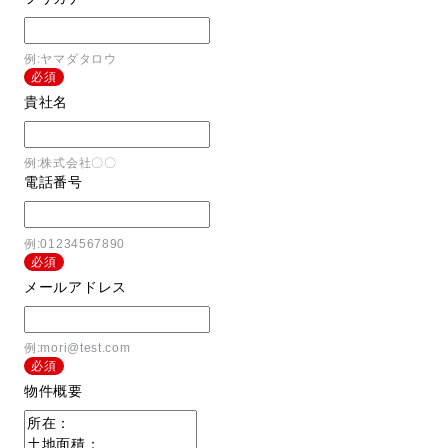
例:ヤマダタロウ
必須
貴社名
例:株式会社〇〇
電話番号
例:01234567890
必須
メールアドレス
例:mori@test.com
必須
物件概要