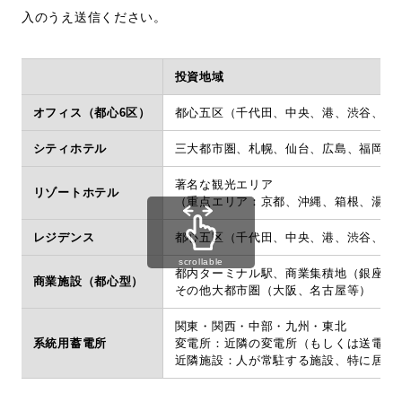
入のうえ送信ください。
採用情報
投資地域
オフィス（都心6区）
都心五区（千代田、中央、港、渋谷、新
お問い合わせ
日本語
English
シティホテル
三大都市圏、札幌、仙台、広島、福岡
著名な観光エリア
リゾートホテル
（重点エリア：京都、沖縄、箱根、湯布
レジデンス
都心五区（千代田、中央、港、渋谷、新
scrollable
都内ターミナル駅、商業集積地（銀座・
商業施設（都心型）
その他大都市圏（大阪、名古屋等）
関東・関西・中部・九州・東北
系統用蓄電所
変電所：近隣の変電所（もしくは送電鉄塔
近隣施設：人が常駐する施設、特に居住・