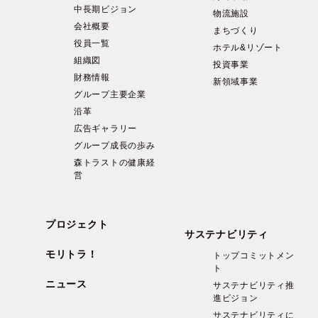
中長期ビジョン
物流施設
会社概要
まちづくり
役員一覧
ホテル&リゾート
組織図
投資事業
財務情報
新領域事業
グループ主要企業
沿革
広告ギャラリー
グループ成長の歩み
森トラストの健康経
営
プロジェクト
サステナビリティ
モリトラ！
トップコミットメン
ト
ニュース
サステナビリティ推
進ビジョン
サステナビリティに