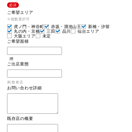
必須
ご希望エリア
※複数選択可
採用情報
虎ノ門・神谷町
赤坂・溜池山王
新橋・汐留
丸の内・京橋
三田
品川
仙台エリア
大阪エリア
未定
お問い合わせ
ご希望面積
日本語
English
坪
ご出店業態
例:飲食店
お問い合わせ詳細
既存店の概要