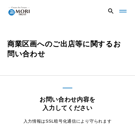
G
G
l
l
o
o
b
b
a
a
商業区画へのご出店等に関するお
企業情報
l
l
N
N
問い合わせ
a
a
v
v
ニュース
メ
メ
ニ
ニ
ュ
ュ
事業内容
ー
ー
を
を
お問い合わせ内容を
開
閉
入力してください
く
じ
プロジェクト
る
入力情報はSSL暗号化通信により守られます
サステナビリティ