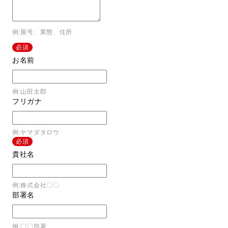
例:屋号、業態、住所
必須
お名前
例:山田太郎
フリガナ
例:ヤマダタロウ
必須
貴社名
例:株式会社〇〇
部署名
例:〇〇部署