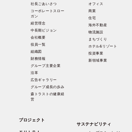
社長ごあいさつ
オフィス
コーポレートスロー
商業
ガン
住宅
経営理念
海外不動産
中長期ビジョン
物流施設
会社概要
まちづくり
役員一覧
ホテル&リゾート
組織図
投資事業
財務情報
新領域事業
グループ主要企業
沿革
広告ギャラリー
グループ成長の歩み
森トラストの健康経
営
プロジェクト
サステナビリティ