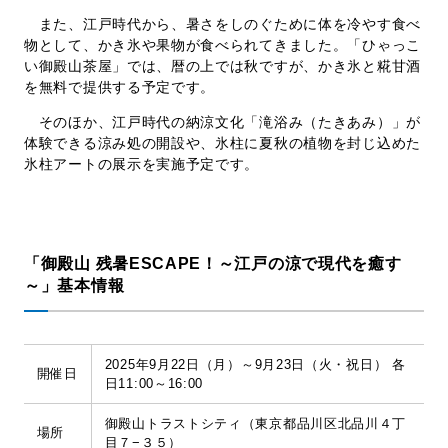
また、江戸時代から、暑さをしのぐために体を冷やす食べ
物として、かき氷や果物が食べられてきました。「ひゃっこ
い御殿山茶屋」では、暦の上では秋ですが、かき氷と糀甘酒
を無料で提供する予定です。
そのほか、江戸時代の納涼文化「滝浴み（たきあみ）」が
体験できる涼み処の開設や、氷柱に夏秋の植物を封じ込めた
氷柱アートの展示を実施予定です。
「御殿山 残暑ESCAPE！～江戸の涼で現代を癒す
～」基本情報
2025年9月22日（月）～9月23日（火・祝日）
各
開催日
日11:00～16:00
御殿山トラストシティ（東京都品川区北品川４丁
場所
目７−３５）