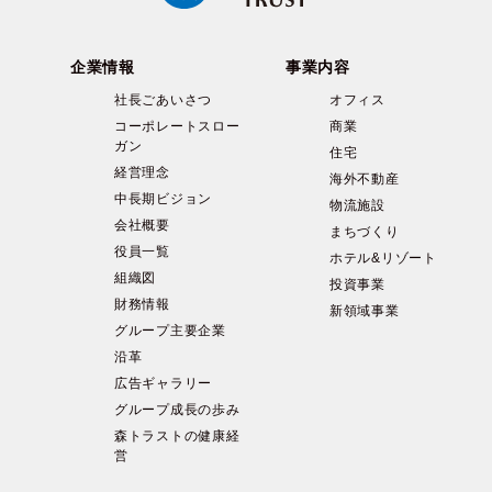
企業情報
事業内容
社長ごあいさつ
オフィス
コーポレートスロー
商業
ガン
住宅
経営理念
海外不動産
中長期ビジョン
物流施設
会社概要
まちづくり
役員一覧
ホテル&リゾート
組織図
投資事業
財務情報
新領域事業
グループ主要企業
沿革
広告ギャラリー
グループ成長の歩み
森トラストの健康経
営