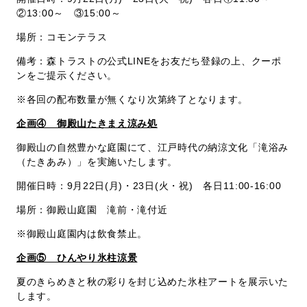
②13:00～ ③15:00～
場所：コモンテラス
備考：森トラストの公式LINEをお友だち登録の上、クーポ
ンをご提示ください。
※各回の配布数量が無くなり次第終了となります。
企画④ 御殿山たきまえ涼み処
御殿山の自然豊かな庭園にて、江戸時代の納涼文化「滝浴み
（たきあみ）」を実施いたします。
開催日時：9月22日(月)・23日(火・祝) 各日11:00-16:00
場所：御殿山庭園 滝前・滝付近
※御殿山庭園内は飲食禁止。
企画⑤ ひんやり氷柱涼景
夏のきらめきと秋の彩りを封じ込めた氷柱アートを展示いた
します。