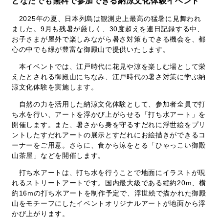
どなたでも無料で参加できる納涼文化体験イベント
2025年の夏、日本列島は観測史上最高の猛暑に見舞われ
ました。9月も残暑が厳しく、30度超えを連日記録する中、
お子さまが屋外で楽しみながら暑さ対策もできる機会を、都
心の中でも緑が豊富な御殿山で提供いたします。
本イベントでは、江戸時代に花見や涼を楽しむ場として栄
えたとされる御殿山にちなみ、江戸時代の暑さ対策に学ぶ納
涼文化体験を実施します。
自然の力を活用した納涼文化体験として、参加者全員で打
ち水を行い、アートを浮かび上がらせる「打ち水アート」を
開催します。また、暑さから身を守るすだれに浮世絵をプリ
ントしたすだれアートの展示とすだれにお絵描きができるコ
ーナーをご用意。さらに、食から涼をとる「ひゃっこい御殿
山茶屋」などを開催します。
打ち水アートは、打ち水を行うことで地面にイラストが現
れるストリートアートです。国内最大級である縦約20m、横
約16mの打ち水アートを制作予定で、浮世絵で描かれた御殿
山をモチーフにしたイベントオリジナルアートが地面から浮
かび上がります。