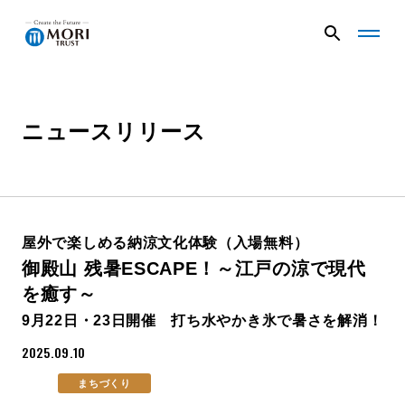
G
G
l
l
o
o
b
b
a
a
ニュースリリース
企業情報
l
l
N
N
a
a
v
v
ニュース
メ
メ
ニ
ニ
屋外で楽しめる納涼文化体験（入場無料）
ュ
ュ
事業内容
御殿山 残暑ESCAPE！～江戸の涼で現代
ー
ー
を
を
を癒す～
開
閉
9月22日・23日開催 打ち水やかき氷で暑さを解消！
く
じ
プロジェクト
る
2025.09.10
まちづくり
サステナビリティ