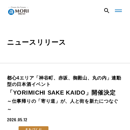
G
G
l
l
o
o
b
b
a
a
ニュースリリース
企業情報
l
l
N
N
a
a
v
v
ニュース
メ
メ
ニ
ニ
都心4エリア「神谷町、赤坂、御殿山、丸の内」連動
ュ
ュ
型の日本酒イベント
事業内容
ー
ー
「YORIMICHI SAKE KAIDO」開催決定
を
を
開
閉
～仕事帰りの「寄り道」が、人と街を新たにつなぐ
く
じ
プロジェクト
～
る
2026.05.12
サステナビリティ
まちづくり