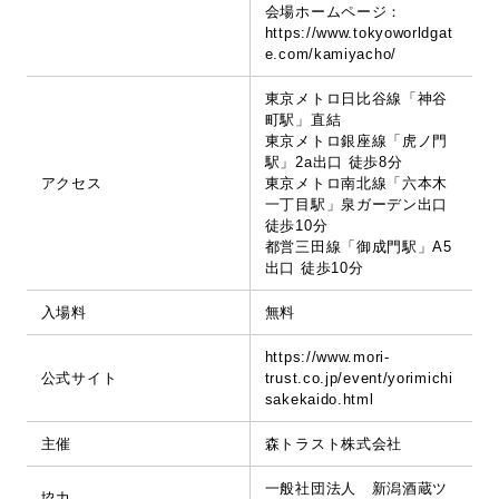
会場ホームページ：
https://www.tokyoworldgat
e.com/kamiyacho/
東京メトロ日比谷線「神谷
町駅」直結
東京メトロ銀座線「虎ノ門
駅」2a出口 徒歩8分
アクセス
東京メトロ南北線「六本木
一丁目駅」泉ガーデン出口
徒歩10分
都営三田線「御成門駅」A5
出口 徒歩10分
入場料
無料
https://www.mori-
公式サイト
trust.co.jp/event/yorimichi
sakekaido.html
主催
森トラスト株式会社
一般社団法人 新潟酒蔵ツ
協力