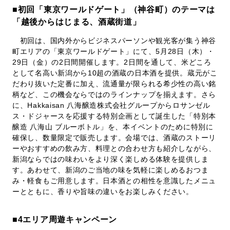
■初回「東京ワールドゲート」（神谷町）のテーマは
「越後からはじまる、酒蔵街道」
初回は、国内外からビジネスパーソンや観光客が集う神谷
町エリアの「東京ワールドゲート」にて、5月28日（木）・
29日（金）の2日間開催します。2日間を通して、米どころ
として名高い新潟から10超の酒蔵の日本酒を提供。蔵元がこ
だわり抜いた定番に加え、流通量が限られる希少性の高い銘
柄など、この機会ならではのラインナップを揃えます。さら
に、Hakkaisan 八海醸造株式会社グループからロサンゼル
ス・ドジャースを応援する特別企画として誕生した「特別本
醸造 八海山 ブルーボトル」を、本イベントのために特別に
確保し、数量限定で販売します。会場では、酒蔵のストーリ
ーやおすすめの飲み方、料理との合わせ方も紹介しながら、
新潟ならではの味わいをより深く楽しめる体験を提供しま
す。あわせて、新潟のご当地の味を気軽に楽しめるおつま
み・軽食もご用意します。日本酒との相性を意識したメニュ
ーとともに、香りや旨味の違いをお楽しみください。
■4
エリア周遊キャンペーン