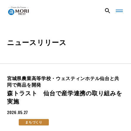
G
G
l
l
o
o
b
b
a
a
ニュースリリース
企業情報
l
l
N
N
a
a
v
v
ニュース
メ
メ
ニ
ニ
宮城県農業高等学校・ウェスティンホテル仙台と共
ュ
ュ
同で商品を開発
事業内容
ー
ー
森トラスト 仙台で産学連携の取り組みを
を
を
開
閉
実施
く
じ
プロジェクト
2026.05.27
る
まちづくり
サステナビリティ