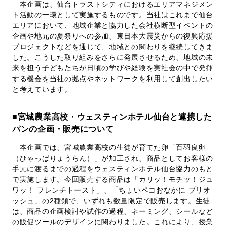
本企画は、仙台トラストシティにおけるエリアマネジメン
ト活動の一環として実施するものです。当社はこれまで仙台
エリアにおいて、地域企業と協力した会社横断型イベントの
企画や地元の夏祭りへの参加、東日本大震災からの復興応援
プロジェクトなどを通じて、地域との関わりを継続してきま
した。こうした取り組みをさらに発展させるため、地域の未
来を担う子どもたちが日頃の学びや経験を実社会の中で発揮
する機会を当社の拠点やネットワークを利用して創出したい
と考えています。
■宮城農業高校・ウェスティンホテル仙台と連携した
パンの企画・販売について
本企画では、宮城農業高校の生徒が育てた卵「百羽良卵
（ひゃっぱりょうらん）」が加工され、商品としてお客様の
手元に渡るまでの過程をウェスティンホテル仙台協力のもと
で実施します。今回販売する商品は「カリッ！モチッ！ジュ
ワッ！ フレンチトースト」、「ちょいペコおなかに ブリオ
ッシュ」の2種類で、いずれも数量限定で販売します。生徒
は、商品の企画検討や試作の過程、ネーミング、シールなど
の販促ツールのデザインに関わりました。これにより、授業