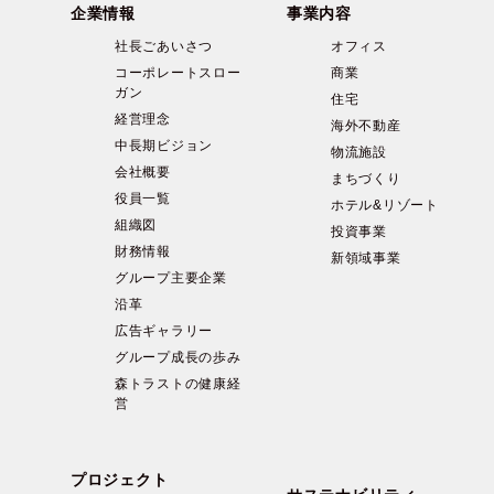
企業情報
事業内容
社長ごあいさつ
オフィス
コーポレートスロー
商業
ガン
住宅
経営理念
海外不動産
中長期ビジョン
物流施設
会社概要
まちづくり
役員一覧
ホテル&リゾート
組織図
投資事業
財務情報
新領域事業
グループ主要企業
沿革
広告ギャラリー
グループ成長の歩み
森トラストの健康経
営
プロジェクト