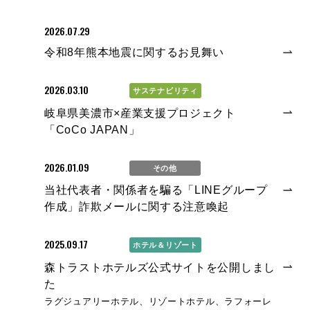
2026.07.29
採用情報
令和8年熊本地震に関するお見舞い
2026.03.10
サステナビリティ
お問い合わせ
日本語
English
岐阜県美濃市×産業支援プロジェクト
「CoCo JAPAN」
2026.01.09
その他
当社代表者・関係者を騙る「LINEグループ
作成」詐欺メールに関する注意喚起
2025.09.17
ホテル＆リゾート
森トラストホテルズ公式サイトを公開しまし
た
ラグジュアリーホテル、リゾートホテル、ラフォーレ