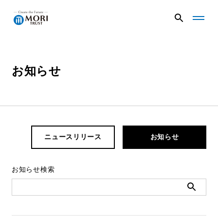
G
G
l
l
o
o
b
b
a
a
お知らせ
企業情報
l
l
N
N
a
a
v
v
ニュース
メ
メ
ニ
ニ
ュ
ュ
ニュースリリース
お知らせ
事業内容
ー
ー
を
を
開
閉
お知らせ検索
く
じ
プロジェクト
る
サステナビリティ