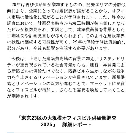
29年は再び供給量が増加するものの、開発エリアの分散傾
向により、企業にとっては選択肢が拡がることから、オフィ
ス市場の活性化に繋がることが予測されます。また、昨今の
調査において、計画発表時点から竣工時期が後ろ倒しとなっ
たビルが複数見られ、要因として、建築費高騰を背景とした
工期延長や計画見直しが考えられます。このような建設業界
の状況は継続する可能性が高く、29年の供給予測は流動的な
部分があり、今後も影響を注視する必要があります。
今後は、上述した建築費高騰の背景に加え、サステナビリ
ティが重要視されている社会背景からも、建替・再開発によ
る新築ビルの供給だけでなく、既存ビルを生かしながら競争
力を向上させるリノベーションが注目されています。新規供
給とリノベーションの双方が進むことで、マーケットに良質
なオフィスビルが増加し、さらなる需要を喚起していくこと
が期待されます。
「東京23区の大規模オフィスビル供給量調査
2025」 詳細レポート