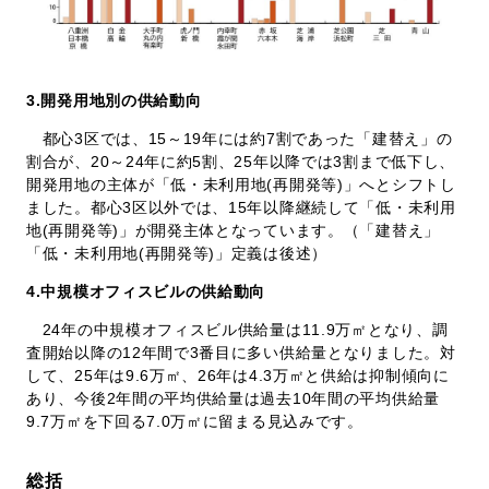
3.
開発用地別の供給動向
都心3区では、15～19年には約7割であった「建替え」の
割合が、20～24年に約5割、25年以降では3割まで低下し、
開発用地の主体が「低・未利用地(再開発等)」へとシフトし
ました。都心3区以外では、15年以降継続して「低・未利用
地(再開発等)」が開発主体となっています。（「建替え」
「低・未利用地(再開発等)」定義は後述）
4.中規模オフィスビルの供給動向
24年の中規模オフィスビル供給量は11.9万㎡となり、調
査開始以降の12年間で3番目に多い供給量となりました。対
して、25年は9.6万㎡、26年は4.3万㎡と供給は抑制傾向に
あり、今後2年間の平均供給量は過去10年間の平均供給量
9.7万㎡を下回る7.0万㎡に留まる見込みです。
総括