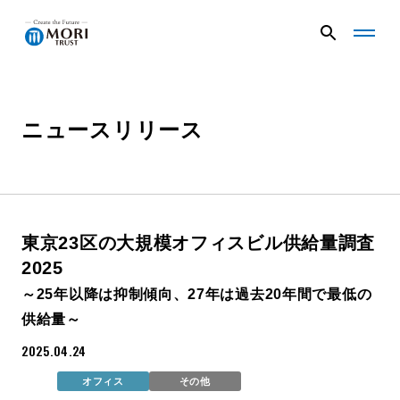
G
G
l
l
o
o
b
b
a
a
ニュースリリース
企業情報
l
l
N
N
a
a
v
v
ニュース
メ
メ
ニ
ニ
東京23区の大規模オフィスビル供給量調査
ュ
ュ
事業内容
2025
ー
ー
を
を
～25年以降は抑制傾向、27年は過去20年間で最低の
開
閉
供給量～
く
じ
プロジェクト
る
2025.04.24
オフィス
その他
サステナビリティ