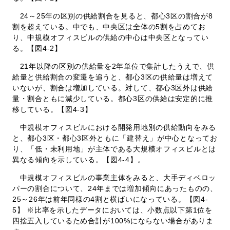
24～25年の区別の供給割合を見ると、都心3区の割合が8
割を超えている。中でも、中央区は全体の5割を占めてお
り、中規模オフィスビルの供給の中心は中央区となってい
る。【図4-2】
21年以降の区別の供給量を2年単位で集計したうえで、供
給量と供給割合の変遷を追うと、都心3区の供給量は増えて
いないが、割合は増加している。対して、都心3区外は供給
量・割合ともに減少している。都心3区の供給は安定的に推
移している。【図4-3】
中規模オフィスビルにおける開発用地別の供給動向をみる
と、都心3区・都心3区外ともに「建替え」が中心となってお
り、「低・未利用地」が主体である大規模オフィスビルとは
異なる傾向を示している。【図4-4】。
中規模オフィスビルの事業主体をみると、大手ディベロッ
パーの割合について、24年までは増加傾向にあったものの、
25～26年は前年同様の4割と横ばいになっている。【図4-
5】 ※比率を示したデータにおいては、小数点以下第1位を
四捨五入しているため合計が100%にならない場合がありま