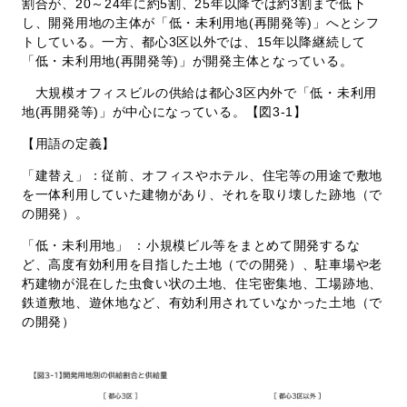
割合が、20～24年に約5割、25年以降では約3割まで低下
し、開発用地の主体が「低・未利用地(再開発等)」へとシフ
トしている。一方、都心3区以外では、15年以降継続して
「低・未利用地(再開発等)」が開発主体となっている。
大規模オフィスビルの供給は都心3区内外で「低・未利用
地(再開発等)」が中心になっている。【図3-1】
【用語の定義】
「建替え」：従前、オフィスやホテル、住宅等の用途で敷地
を一体利用していた建物があり、それを取り壊した跡地（で
の開発）。
「低・未利用地」 ：小規模ビル等をまとめて開発するな
ど、高度有効利用を目指した土地（での開発）、駐車場や老
朽建物が混在した虫食い状の土地、住宅密集地、工場跡地、
鉄道敷地、遊休地など、有効利用されていなかった土地（で
の開発）