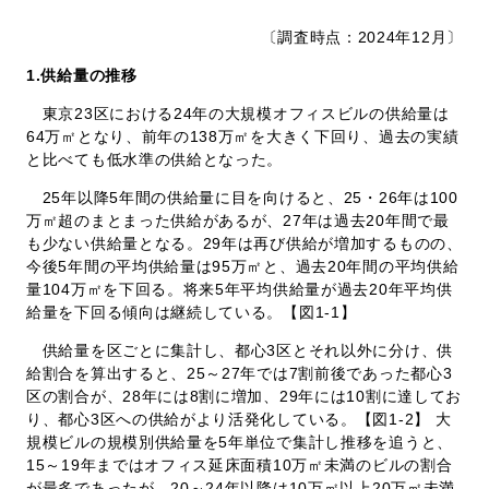
〔調査時点：2024年12月〕
1.
供給量の推移
東京23区における24年の大規模オフィスビルの供給量は
64万㎡となり、前年の138万㎡を大きく下回り、過去の実績
と比べても低水準の供給となった。
25年以降5年間の供給量に目を向けると、25・26年は100
万㎡超のまとまった供給があるが、27年は過去20年間で最
も少ない供給量となる。29年は再び供給が増加するものの、
今後5年間の平均供給量は95万㎡と、過去20年間の平均供給
量104万㎡を下回る。将来5年平均供給量が過去20年平均供
給量を下回る傾向は継続している。【図1-1】
供給量を区ごとに集計し、都心3区とそれ以外に分け、供
給割合を算出すると、25～27年では7割前後であった都心3
区の割合が、28年には8割に増加、29年には10割に達してお
り、都心3区への供給がより活発化している。【図1-2】 大
規模ビルの規模別供給量を5年単位で集計し推移を追うと、
15～19年まではオフィス延床面積10万㎡未満のビルの割合
が最多であったが、20～24年以降は10万㎡以上20万㎡未満