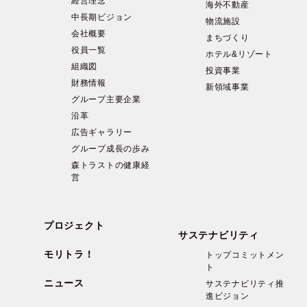
経営理念
海外不動産
中長期ビジョン
物流施設
会社概要
まちづくり
役員一覧
ホテル&リゾート
組織図
投資事業
財務情報
新領域事業
グループ主要企業
沿革
広告ギャラリー
グループ成長の歩み
森トラストの健康経
営
プロジェクト
サステナビリティ
モリトラ！
トップコミットメン
ト
ニュース
サステナビリティ推
進ビジョン