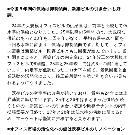
■今後５年間の供給は抑制傾向。新築ビルの引き合いも好
調。
24年の大規模オフィスビルの供給量は、前年と比較して低
水準の供給となりました。25年以降の5年間では、大規模な
供給のあった23年を上回る年がなく、平均も過去20年間を
下回る水準に留まり、供給は抑制傾向です。対して、オフィ
ス需要は新築ビル・既存ビルともに回復が進んでいます。当
社調査によると、新築ビルの内定率は、24年竣工の大規模オ
フィスビルで8割超、25年と26年竣工では約6～7割に達して
います。内定率が低調だったコロナ下を経て、景気回復と企
業活動の活発化により、竣工前段階でも強い引き合いが見ら
れるようになりました。
既存ビルの空室率は改善が続いており、賃料も24年には上
昇基調に転じています。25年と26年はまとまった供給が続
くものの、新築ビルへの引き合い増加や既存テナントの内部
拡張需要が旺盛で、27年と28年は低水準の供給に留まるた
め、マーケットは堅調に推移すると見られます。
■オフィス市場の活性化への鍵は既存ビルのリノベーション