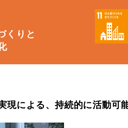
づくりと
化
の実現による、持続的に活動可