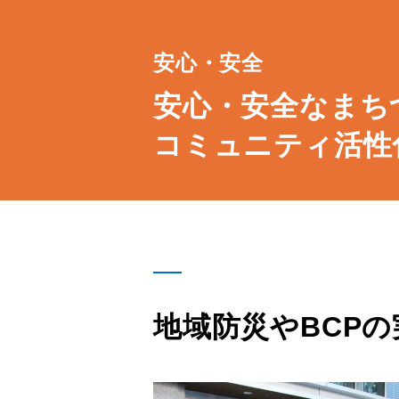
サステナビリティ
安心・安全
採用情報
安心・安全なまち
コミュニティ活性
日本語
English
地域防災やBCP